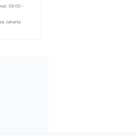
mat: 09:00 -
ea Jakarta