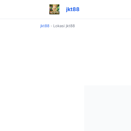
jkt88
jkt88
›
Lokasi jkt88