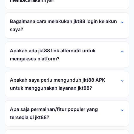
membicarakannya?
Bagaimana cara melakukan jkt88 login ke akun
saya?
Apakah ada jkt88 link alternatif untuk
mengakses platform?
Apakah saya perlu mengunduh jkt88 APK
untuk menggunakan layanan jkt88?
Apa saja permainan/fitur populer yang
tersedia di jkt88?