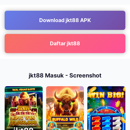
Download jkt88 APK
Daftar jkt88
jkt88 Masuk - Screenshot