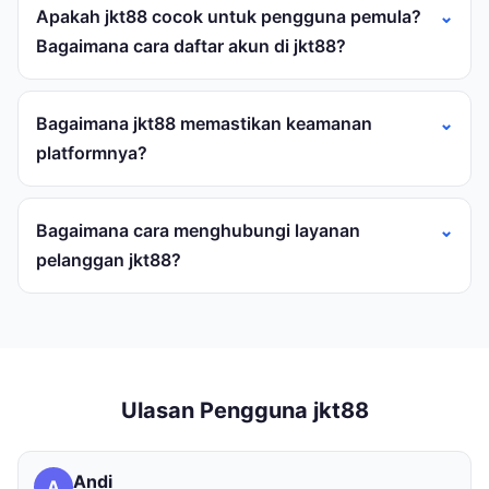
Apakah jkt88 cocok untuk pengguna pemula?
Bagaimana cara daftar akun di jkt88?
Bagaimana jkt88 memastikan keamanan
platformnya?
Bagaimana cara menghubungi layanan
pelanggan jkt88?
Ulasan Pengguna jkt88
Andi
A