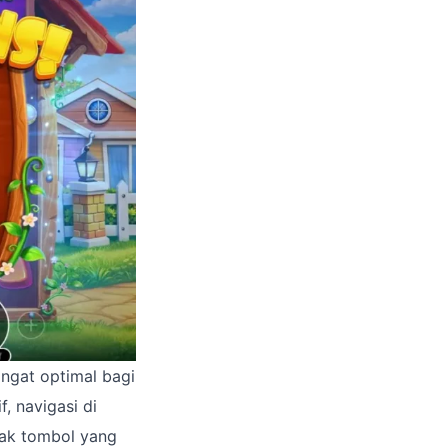
gat optimal bagi
, navigasi di
tak tombol yang