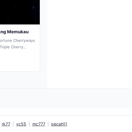
yang Memukau
Fortune Cherryways
Triple Cherry
alangan visual
rk77
|
vc55
|
mc777
|
pecah11