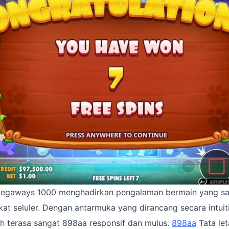
egaways 1000 menghadirkan pengalaman bermain yang san
t seluler. Dengan antarmuka yang dirancang secara intuitif
h terasa sangat 898aa responsif dan mulus.
898aa
Tata le