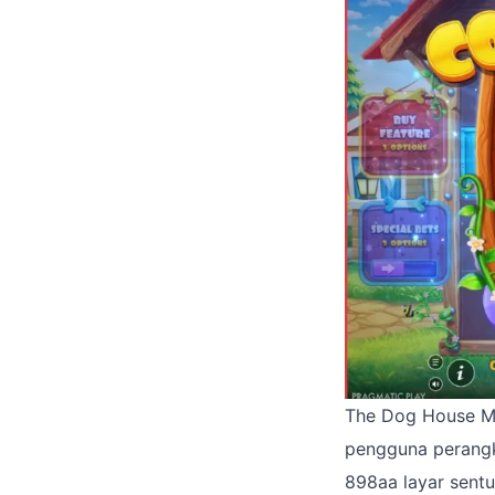
The Dog House M
pengguna perangka
898aa layar sentu