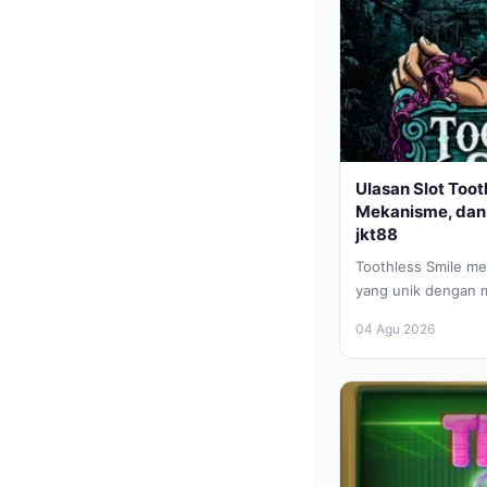
Ulasan Slot Tooth
Mekanisme, dan
jkt88
Toothless Smile m
yang unik dengan 
yang eksentrik dan
04 Agu 2026
yang...