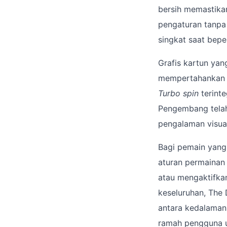
bersih memastik
pengaturan tanpa
singkat saat bepe
Grafis kartun yan
mempertahankan p
Turbo spin
terint
Pengembang telah 
pengalaman visual
Bagi pemain yan
aturan permainan
atau mengaktifkan
keseluruhan, The
antara kedalaman
ramah pengguna un