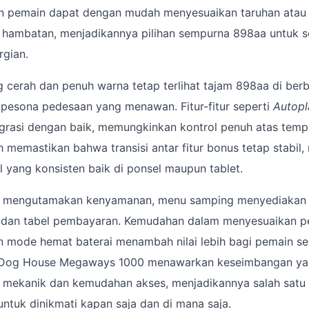
an pemain dapat dengan mudah menyesuaikan taruhan ata
 hambatan, menjadikannya pilihan sempurna 898aa untuk s
rgian.
g cerah dan penuh warna tetap terlihat tajam 898aa di berb
esona pedesaan yang menawan. Fitur-fitur seperti
Autopl
egrasi dengan baik, memungkinkan kontrol penuh atas temp
memastikan bahwa transisi antar fitur bonus tetap stabil
 yang konsisten baik di ponsel maupun tablet.
g mengutamakan kenyamanan, menu samping menyediakan 
 dan tabel pembayaran. Kemudahan dalam menyesuaikan p
 mode hemat baterai menambah nilai lebih bagi pemain sel
 Dog House Megaways 1000 menawarkan keseimbangan yan
 mekanik dan kemudahan akses, menjadikannya salah satu s
tuk dinikmati kapan saja dan di mana saja.