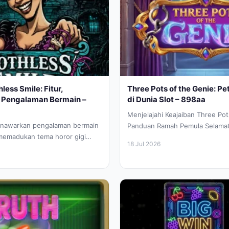
less Smile: Fitur,
Three Pots of the Genie: P
 Pengalaman Bermain –
di Dunia Slot – 898aa
Menjelajahi Keajaiban Three Pot
enawarkan pengalaman bermain
Panduan Ramah Pemula Selamat 
memadukan tema horor gigi
penuh keajaiban, di mana lampu 
18 Jul 2026
 humor gelap dalam format