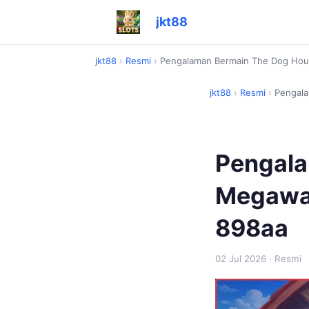
jkt88
jkt88
›
Resmi
›
Pengalaman Bermain The Dog Hous
jkt88
›
Resmi
›
Pengala
Pengala
Megaway
898aa
02 Jul 2026
· Resmi