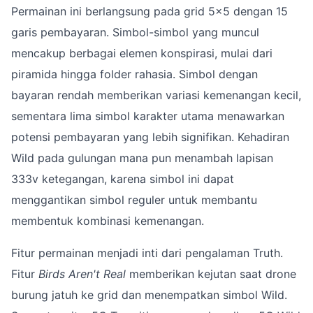
Permainan ini berlangsung pada grid 5×5 dengan 15
garis pembayaran. Simbol-simbol yang muncul
mencakup berbagai elemen konspirasi, mulai dari
piramida hingga folder rahasia. Simbol dengan
bayaran rendah memberikan variasi kemenangan kecil,
sementara lima simbol karakter utama menawarkan
potensi pembayaran yang lebih signifikan. Kehadiran
Wild pada gulungan mana pun menambah lapisan
333v ketegangan, karena simbol ini dapat
menggantikan simbol reguler untuk membantu
membentuk kombinasi kemenangan.
Fitur permainan menjadi inti dari pengalaman Truth.
Fitur
Birds Aren't Real
memberikan kejutan saat drone
burung jatuh ke grid dan menempatkan simbol Wild.